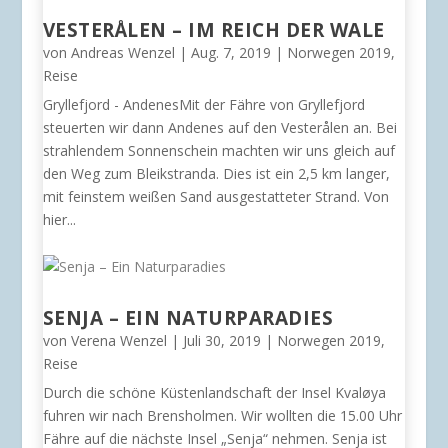
VESTERÅLEN – IM REICH DER WALE
von
Andreas Wenzel
|
Aug. 7, 2019
|
Norwegen 2019
,
Reise
Gryllefjord - AndenesMit der Fähre von Gryllefjord
steuerten wir dann Andenes auf den Vesterålen an. Bei
strahlendem Sonnenschein machten wir uns gleich auf
den Weg zum Bleikstranda. Dies ist ein 2,5 km langer,
mit feinstem weißen Sand ausgestatteter Strand. Von
hier...
SENJA – EIN NATURPARADIES
von
Verena Wenzel
|
Juli 30, 2019
|
Norwegen 2019
,
Reise
Durch die schöne Küstenlandschaft der Insel Kvaløya
fuhren wir nach Brensholmen. Wir wollten die 15.00 Uhr
Fähre auf die nächste Insel „Senja“ nehmen. Senja ist