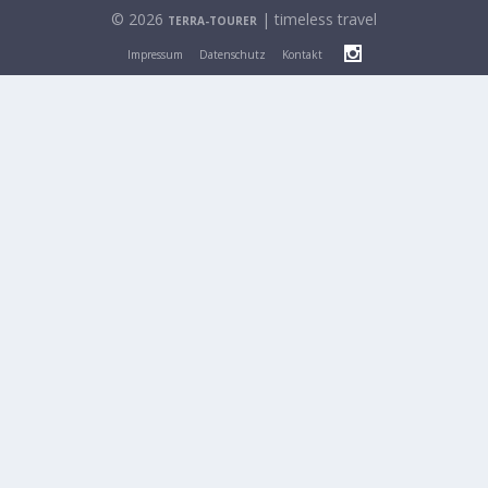
© 2026
| timeless travel
TERRA-TOURER
Impressum
Datenschutz
Kontakt