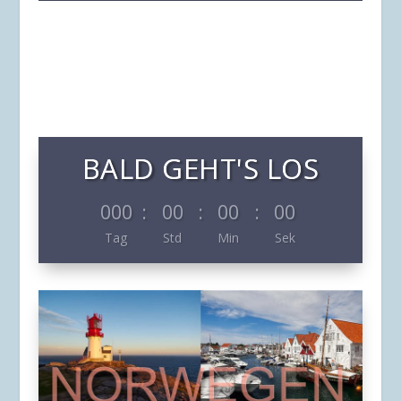
BALD GEHT'S LOS
000
:
00
:
00
:
00
Tag
Std
Min
Sek