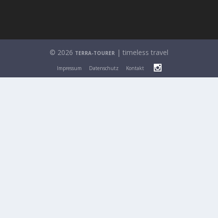
© 2026
| timeless travel
TERRA-TOURER
Impressum
Datenschutz
Kontakt