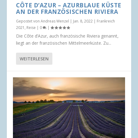
CÔTE D’AZUR – AZURBLAUE KÜSTE
AN DER FRANZÖSISCHEN RIVIERA
Gepostet von
Andreas Wenzel
|
Jan. 8, 2022
|
Frankreich
2021
,
Reise
|
0
|
Die Côte d’Azur, auch französische Riviera genannt,
liegt an der französischen Mittelmeerküste. Zu...
WEITERLESEN