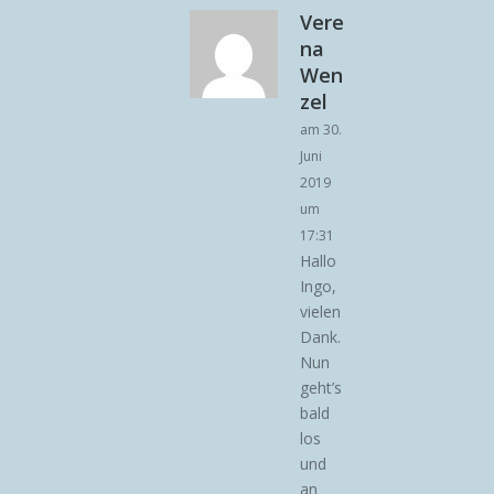
Vere
na
Wen
zel
am 30.
Juni
2019
um
17:31
Hallo
Ingo,
vielen
Dank.
Nun
geht’s
bald
los
und
an