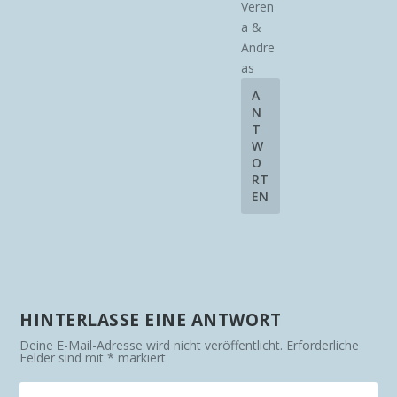
Veren
a &
Andre
as
A
N
T
W
O
RT
EN
HINTERLASSE EINE ANTWORT
Deine E-Mail-Adresse wird nicht veröffentlicht.
Erforderliche
Felder sind mit
*
markiert