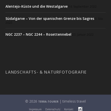
Alentejo-Küste und die Westalgarve
14. September 2022
Südalgarve – Von der spanischen Grenze bis Sagres
3. Mai
2022
NGC 2237 – NGC 2244 – Rosettennebel
23. Januar 2022
LANDSCHAFTS- & NATURFOTOGRAFIE
© 2026
| timeless travel
TERRA-TOURER
Impressum
Datenschutz
Kontakt