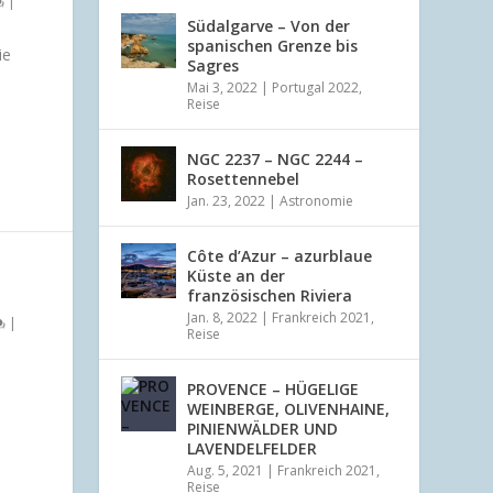
|
Südalgarve – Von der
spanischen Grenze bis
ie
Sagres
Mai 3, 2022
|
Portugal 2022
,
Reise
NGC 2237 – NGC 2244 –
Rosettennebel
Jan. 23, 2022
|
Astronomie
Côte d’Azur – azurblaue
Küste an der
französischen Riviera
Jan. 8, 2022
|
Frankreich 2021
,
|
Reise
PROVENCE – HÜGELIGE
WEINBERGE, OLIVENHAINE,
PINIENWÄLDER UND
LAVENDELFELDER
Aug. 5, 2021
|
Frankreich 2021
,
Reise