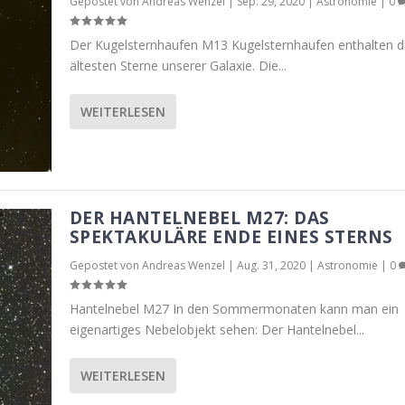
Gepostet von
Andreas Wenzel
|
Sep. 29, 2020
|
Astronomie
|
0
Der Kugelsternhaufen M13 Kugelsternhaufen enthalten d
ältesten Sterne unserer Galaxie. Die...
WEITERLESEN
DER HANTELNEBEL M27: DAS
SPEKTAKULÄRE ENDE EINES STERNS
Gepostet von
Andreas Wenzel
|
Aug. 31, 2020
|
Astronomie
|
0
Hantelnebel M27 In den Sommermonaten kann man ein
eigenartiges Nebelobjekt sehen: Der Hantelnebel...
WEITERLESEN