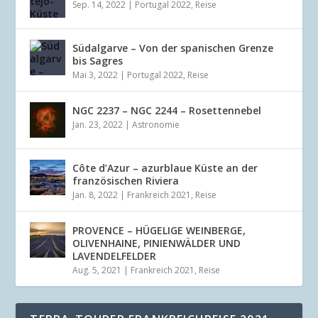
Sep. 14, 2022
|
Portugal 2022
,
Reise
Südalgarve – Von der spanischen Grenze
bis Sagres
Mai 3, 2022
|
Portugal 2022
,
Reise
NGC 2237 – NGC 2244 – Rosettennebel
Jan. 23, 2022
|
Astronomie
Côte d’Azur – azurblaue Küste an der
französischen Riviera
Jan. 8, 2022
|
Frankreich 2021
,
Reise
PROVENCE – HÜGELIGE WEINBERGE,
OLIVENHAINE, PINIENWÄLDER UND
LAVENDELFELDER
Aug. 5, 2021
|
Frankreich 2021
,
Reise