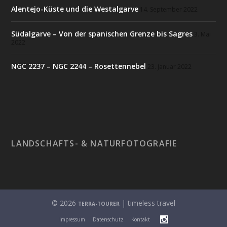
Alentejo-Küste und die Westalgarve
14. September 2022
Südalgarve – Von der spanischen Grenze bis Sagres
3. Mai
2022
NGC 2237 – NGC 2244 – Rosettennebel
23. Januar 2022
LANDSCHAFTS- & NATURFOTOGRAFIE
© 2026
| timeless travel
TERRA-TOURER
Impressum
Datenschutz
Kontakt