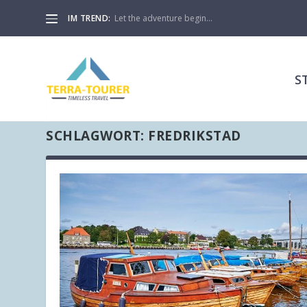
IM TREND:
Let the adventure begin…
S
SCHLAGWORT:
FREDRIKSTAD