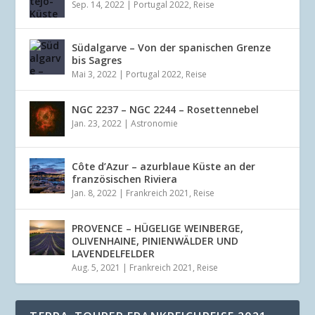
Sep. 14, 2022
|
Portugal 2022
,
Reise
Südalgarve – Von der spanischen Grenze
bis Sagres
Mai 3, 2022
|
Portugal 2022
,
Reise
NGC 2237 – NGC 2244 – Rosettennebel
Jan. 23, 2022
|
Astronomie
Côte d’Azur – azurblaue Küste an der
französischen Riviera
Jan. 8, 2022
|
Frankreich 2021
,
Reise
PROVENCE – HÜGELIGE WEINBERGE,
OLIVENHAINE, PINIENWÄLDER UND
LAVENDELFELDER
Aug. 5, 2021
|
Frankreich 2021
,
Reise