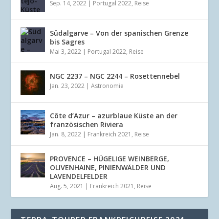
Sep. 14, 2022
|
Portugal 2022
,
Reise
Südalgarve – Von der spanischen Grenze
bis Sagres
Mai 3, 2022
|
Portugal 2022
,
Reise
NGC 2237 – NGC 2244 – Rosettennebel
Jan. 23, 2022
|
Astronomie
Côte d’Azur – azurblaue Küste an der
französischen Riviera
Jan. 8, 2022
|
Frankreich 2021
,
Reise
PROVENCE – HÜGELIGE WEINBERGE,
OLIVENHAINE, PINIENWÄLDER UND
LAVENDELFELDER
Aug. 5, 2021
|
Frankreich 2021
,
Reise