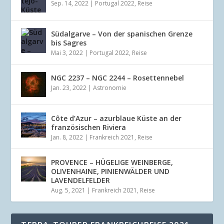
Sep. 14, 2022
|
Portugal 2022
,
Reise
Südalgarve – Von der spanischen Grenze
bis Sagres
Mai 3, 2022
|
Portugal 2022
,
Reise
NGC 2237 – NGC 2244 – Rosettennebel
Jan. 23, 2022
|
Astronomie
Côte d’Azur – azurblaue Küste an der
französischen Riviera
Jan. 8, 2022
|
Frankreich 2021
,
Reise
PROVENCE – HÜGELIGE WEINBERGE,
OLIVENHAINE, PINIENWÄLDER UND
LAVENDELFELDER
Aug. 5, 2021
|
Frankreich 2021
,
Reise