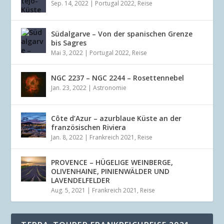
Sep. 14, 2022
|
Portugal 2022
,
Reise
Südalgarve – Von der spanischen Grenze
bis Sagres
Mai 3, 2022
|
Portugal 2022
,
Reise
NGC 2237 – NGC 2244 – Rosettennebel
Jan. 23, 2022
|
Astronomie
Côte d’Azur – azurblaue Küste an der
französischen Riviera
Jan. 8, 2022
|
Frankreich 2021
,
Reise
PROVENCE – HÜGELIGE WEINBERGE,
OLIVENHAINE, PINIENWÄLDER UND
LAVENDELFELDER
Aug. 5, 2021
|
Frankreich 2021
,
Reise