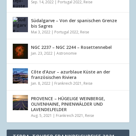
Sep. 14, 2022
|
Portugal 2022
,
Reise
Südalgarve – Von der spanischen Grenze
bis Sagres
Mai 3, 2022
|
Portugal 2022
,
Reise
NGC 2237 – NGC 2244 – Rosettennebel
Jan. 23, 2022
|
Astronomie
Côte d’Azur – azurblaue Küste an der
französischen Riviera
Jan. 8, 2022
|
Frankreich 2021
,
Reise
PROVENCE – HÜGELIGE WEINBERGE,
OLIVENHAINE, PINIENWÄLDER UND
LAVENDELFELDER
Aug. 5, 2021
|
Frankreich 2021
,
Reise