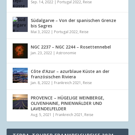
Sep. 14, 2022
|
Portugal 2022
,
Reise
Südalgarve – Von der spanischen Grenze
bis Sagres
Mai 3, 2022
|
Portugal 2022
,
Reise
NGC 2237 – NGC 2244 – Rosettennebel
Jan. 23, 2022
|
Astronomie
Côte d’Azur – azurblaue Küste an der
französischen Riviera
Jan. 8, 2022
|
Frankreich 2021
,
Reise
PROVENCE – HÜGELIGE WEINBERGE,
OLIVENHAINE, PINIENWÄLDER UND
LAVENDELFELDER
Aug. 5, 2021
|
Frankreich 2021
,
Reise