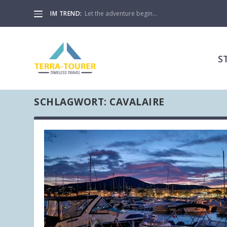
IM TREND:
Let the adventure begin…
S
SCHLAGWORT:
CAVALAIRE